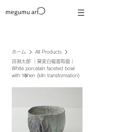
ホーム
All Products
田淵太郎 ｜窯変白磁面取盌｜
White porcelain faceted bowl
with Yōhen (kiln transformation)