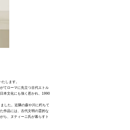
いたします。
がてローマに先立つ古代エトル
本文化にも強く惹かれ、1990
きました。近隣の森や川に朽ちて
た作品には、古代文明の霊的な
がら、ヌティーニ氏が暮らすト