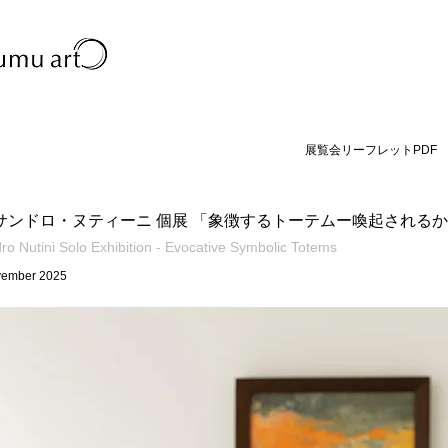
​展覧会リーフレットPDF
サンドロ・ヌティーニ 個展 「象徴するトーテムー喚起される
ro Nutini Solo Exhibition - Evocative Symbolic Totems
vember 2025