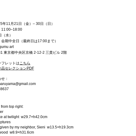
25年11月21日（金）– 30日（日）
1:00–18:00
日（水）
会期中全日（最終日は17:00まで）
mu art
031 東京都中央区京橋 2-12-2 三貴ビル 2階
ーフレットは
こちら
作品セレクションPDF
わせ：
aruyama@gmail.com
-8637
from top right:
er
ke at twilight w29.7×h42.0cm
ptures
t given by my neighbor, Sieni w13.5×h19.3cm
 wood w8.9×h31.6cm