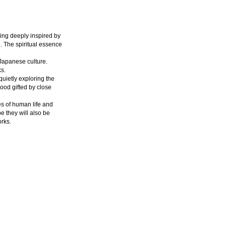
ing deeply inspired by
e. The spiritual essence
 Japanese culture.
ks.
quietly exploring the
ood gifted by close
es of human life and
 they will also be
orks.