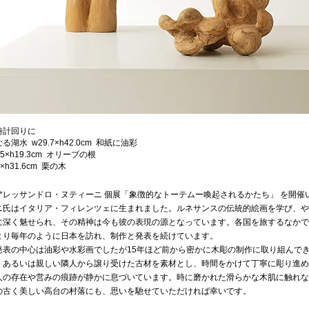
時計回りに
湖水 w29.7×h42.0cm 和紙に油彩
.5×h19.3cm オリーブの根
×h31.6cm 栗の木
アレッサンドロ・ヌティーニ 個展「象徴的なトーテムー喚起されるかたち」 を開催
ニ氏はイタリア・フィレンツェに生まれました。ルネサンスの伝統的絵画を学び、や
に深く魅せられ、その精神は今も彼の表現の源となっています。各国を旅するなかで日
より毎年のように日本を訪れ、制作と発表を続けています。
発表の中心は油彩や水彩画でしたが15年ほど前から密かに木彫の制作に取り組んで
、あるいは親しい隣人から譲り受けた古材を素材とし、時間をかけて丁寧に彫り進め
人の存在や営みの痕跡が静かに息づいています。時に磨かれた滑らかな木肌に触れな
の古く美しい高台の村落にも、思いを馳せていただければ幸いです。