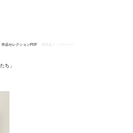
作品セレクションPDF
​展覧会トップページ
かたち」