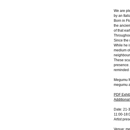
We are pl
by an Itali
Born in Fl
the ancien
of that ea
Throughout
Since the 
While he i
medium of 
neighbours
These scul
presence. 
reminded o
Megumu 
megumu a
PDF Exhibi
Additiona
Date: 21-
11:00-18:
Artist pre
Venue: m