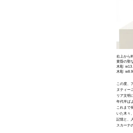
右上から
黄昏の聖なる
木彫 w13
木彫 w8.9
この度、
ヌティー
リア文明
年代半ば
これまで
いた木々
記憶と、
スカーナ