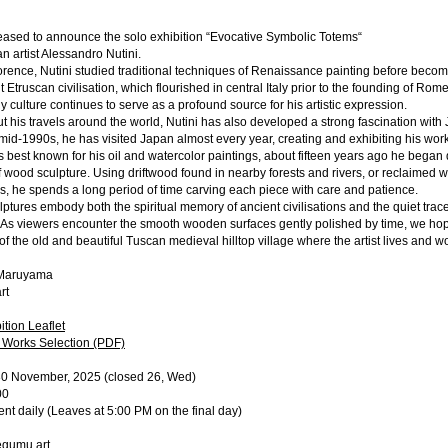
eased to announce the solo exhibition “Evocative Symbolic Totems“
an artist Alessandro Nutini.
orence, Nutini studied traditional techniques of Renaissance painting before becom
t Etruscan civilisation, which flourished in central Italy prior to the founding of Rom
rly culture continues to serve as a profound source for his artistic expression.
 his travels around the world, Nutini has also developed a strong fascination with
mid-1990s, he has visited Japan almost every year, creating and exhibiting his wor
s best known for his oil and watercolor paintings, about fifteen years ago he began 
wood sculpture. Using driftwood found in nearby forests and rivers, or reclaimed w
, he spends a long period of time carving each piece with care and patience.
ptures embody both the spiritual memory of ancient civilisations and the quiet trac
As viewers encounter the smooth wooden surfaces gently polished by time, we hope
f the old and beautiful Tuscan medieval hilltop village where the artist lives and w
Maruyama
rt
tion Leaflet
l Works Selection (PDF)
30 November, 2025 (closed 26, Wed)
00
sent daily
(Leaves at 5:00 PM on the final day)
egumu art