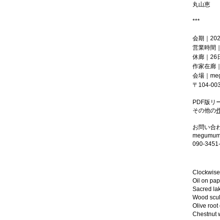
丸山恵
***
会期｜20
営業時間｜1
休廊｜26
作家在廊｜
会場｜megu
〒104-0
PDF版リ
その他の
お問い合
megumum
​090-3451
Clockwise 
Oil on pap
Sacred la
Wood scul
Olive roo
Chestnut