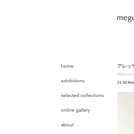
home
アレッ
Alessand
exhibitions
21-30 No
selected collections
online gallery
about