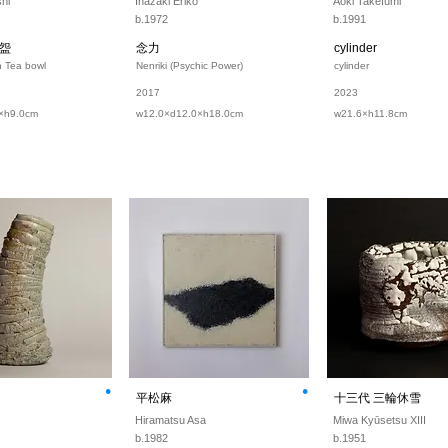
hi
Inazaki Eriko
Aoki Takefumi
b.1972
b.1991
盌
念力
cylinder
n Tea bowl
Nenriki (Psychic Power)
cylinder
2017
2023
×h9.0cm
w12.0×d12.0×h18.0cm
w21.6×h11.8cm
⚫︎
⚫︎
平松麻
十三代 三輪休雪
Hiramatsu Asa
Miwa Kyūsetsu XIII
b.1982
b.1951