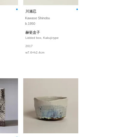
⚫︎
⚫︎
川瀬忍
Kawase Shinobu
b.1950
赫瓷盒子
Lidded box, Kakuji-type
2017
w7.6×h2.4cm