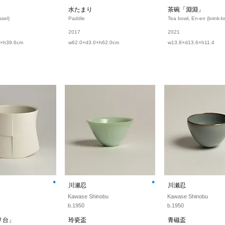
水たまり
茶碗「淵淵」
sel)
Paddle
Tea bowl, En-en (brink-br
2017
2021
7×h39.6cm
w62.0×d3.0×h62.0cm
w13.8×d13.6×h11.4
⚫︎
⚫︎
川瀬忍
川瀬忍
Kawase Shinobu
Kawase Shinobu
b.1950
b.1950
 台」
玲瓷盃
青磁盃