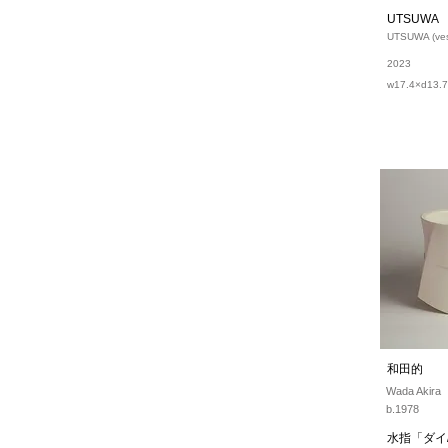
UTSUWA
UTSUWA (ves
2023
w17.4×d13.
和田的
Wada Akira
b.1978
水指「ダイ/