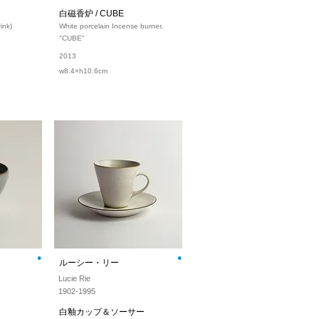
白磁香炉 / CUBE
ink)
White porcelain Incense burner,
"CUBE"
2013
w8.4×h10.6cm
⚫︎
⚫︎
ルーシー・リー
Lucie Rie
1902-1995
白釉カップ＆ソーサー