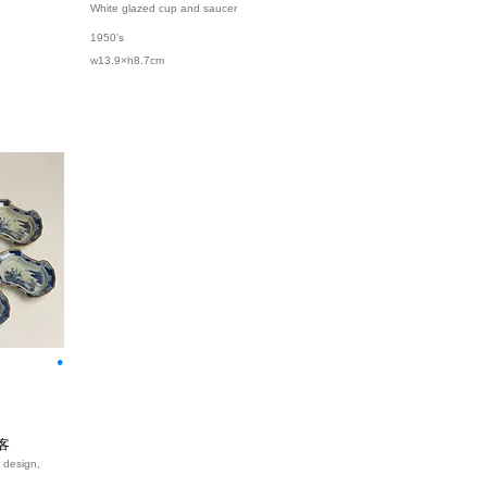
White glazed cup and saucer
1950's
w13.9×h8.7cm
⚫︎
客
t design,