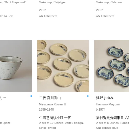
ar, “Dai / Trapezoid”
Sake cup, Reiji-type
Sake cup, Celadon
2022
2022
8×h14.8cm
w6.4×h3.5cm
w5.1×h3.6cm
⚫︎
⚫︎
リー
二代 宮川香山
浜野まゆみ
Miyagawa Kōzan Ⅱ
Hamano Mayumi
1859-1940
b.1974
仁清意渦紋小皿 十客
染付兎紋分銅形皿 六
te glaze
A set of 10 Dishes, vortex design,
A set of 6 Dishes, Rabbi
Ninsei styled
Underglaze blue