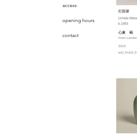
access
打田翠
Uchida Midor
opening hours
b.1983
心象 碗
contact
Inner Landsc
2023
w11.3×d11.0