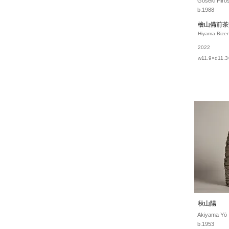
Goseki Hiros
b.1988
檜山備前茶
Hiyama Bize
2022
w11.9×d11.3
秋山陽
Akiyama Yō
b.1953