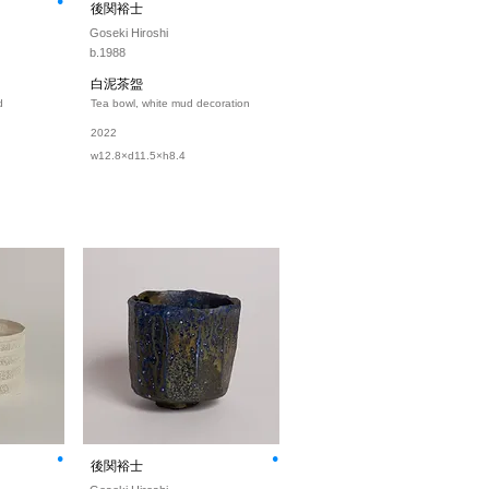
⚫︎
後関裕士
Goseki Hiroshi
b.1988
白泥茶盌
d
Tea bowl, white mud decoration
2022
w12.8×d11.5×h8.4
⚫︎
⚫︎
後関裕士