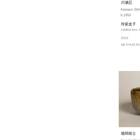
川瀬忍
Kawase Shi
b.1950
玲瓷盒子
Lidded box, R
2022
w6.0×h10.9
後関裕士