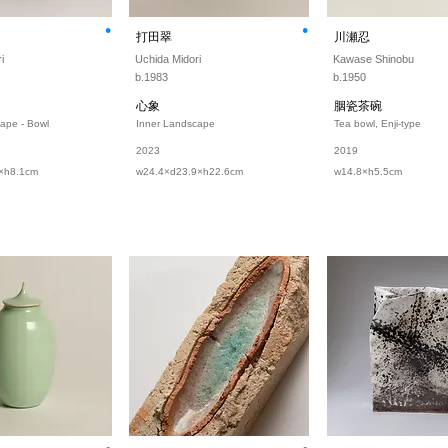
⚫︎
⚫︎
打田翠
川瀬忍
i
Uchida Midori
Kawase Shinobu
b.1983
b.1950
心象
胭瓷茶碗
ape - Bowl
Inner Landscape
Tea bowl, Enji-type
2023
2019
×h8.1cm
w24.4×d23.9×h22.6cm
w14.8×h5.5cm