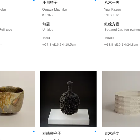
⚫︎
⚫︎
小川待子
八木一夫
nobu
Ogawa Machiko
Yagi Kazuo
b.1946
1918-1979
無題
鉄絵方壷
eiji-type
Untitled
Squared Jar, iron-painte
1993
1960's
cm
w57.8×d16.7×h10.5cm
w18.8×d10.1×h24.8cm
⚫︎
⚫︎
稲崎栄利子
青木岳文