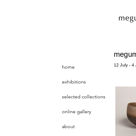
megumu
12 July - 4
home
exhibitions
selected collections
online gallery
about