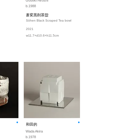
Goseki Hiroshi
b.1988
蒼変黒削茶盌
Sōhen Black Scraped Tea bowl
2021
w11.7×d10.6×h11.5cm
⚫︎
⚫︎
和田的
Wada Akira
b.1978